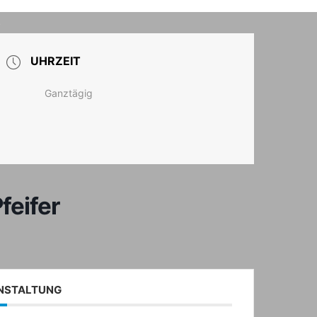
T
UHRZEIT
Ganztägig
feifer
ANSTALTUNG