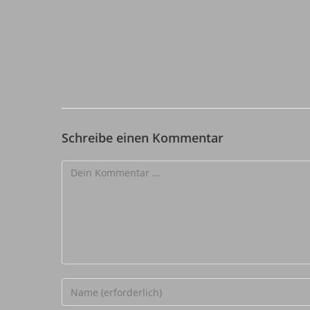
Schreibe einen Kommentar
Kommentar
Gib
deinen