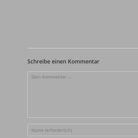
Schreibe einen Kommentar
Kommentar
Gib
deinen