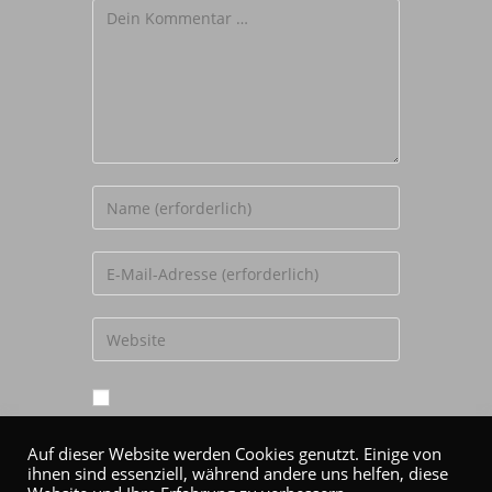
Kommentar
Gib
deinen
Namen
Gib
oder
deine
Benutzernamen
E-
Gib
zum
Mail-
deine
Kommentieren
Adresse
Website-
ein
zum
URL
Name, E-Mail-Adresse und Website in
Kommentieren
ein
diesem Browser für meinen nächsten
Auf dieser Website werden Cookies genutzt. Einige von
ein
(optional)
ihnen sind essenziell, während andere uns helfen, diese
Kommentar speichern.